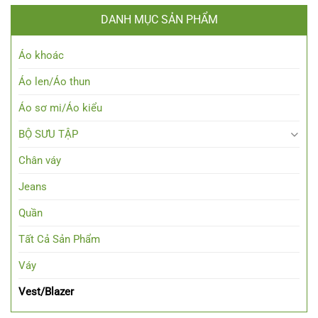
DANH MỤC SẢN PHẨM
Áo khoác
Áo len/Áo thun
Áo sơ mi/Áo kiểu
BỘ SƯU TẬP
Chân váy
Jeans
Quần
Tất Cả Sản Phẩm
Váy
Vest/Blazer