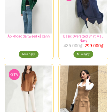
Basic Oversized Shirt Màu
Áo khoác dạ tweed kẻ xanh
Navy
435.000
₫
299.000
₫
Mua ngay
Mua ngay
-31%