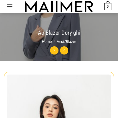
Chuyển
0
đến
nội
dung
Áo Blazer Dory ghi
Home
/
Vest/Blazer