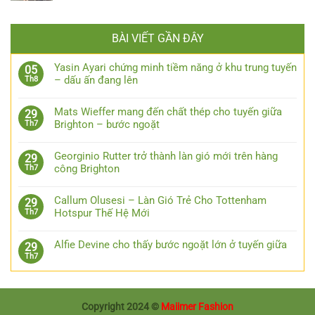
BÀI VIẾT GẦN ĐÂY
Yasin Ayari chứng minh tiềm năng ở khu trung tuyến
05
– dấu ấn đang lên
Th8
Mats Wieffer mang đến chất thép cho tuyến giữa
29
Brighton – bước ngoặt
Th7
Georginio Rutter trở thành làn gió mới trên hàng
29
công Brighton
Th7
Callum Olusesi – Làn Gió Trẻ Cho Tottenham
29
Hotspur Thế Hệ Mới
Th7
Alfie Devine cho thấy bước ngoặt lớn ở tuyến giữa
29
Th7
Copyright 2024 ©
Maiimer Fashion