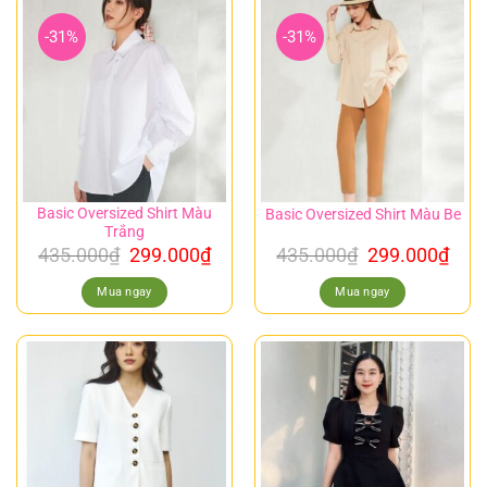
-31%
-31%
Basic Oversized Shirt Màu
Basic Oversized Shirt Màu Be
Trắng
435.000
₫
299.000
₫
435.000
₫
299.000
₫
Mua ngay
Mua ngay