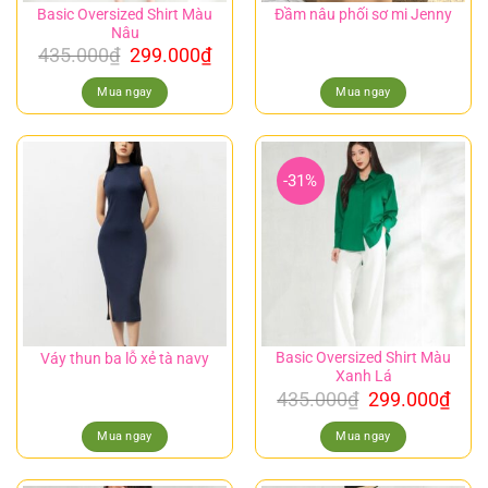
Basic Oversized Shirt Màu
Đầm nâu phối sơ mi Jenny
Nâu
435.000
₫
299.000
₫
Mua ngay
Mua ngay
-31%
Basic Oversized Shirt Màu
Váy thun ba lỗ xẻ tà navy
Xanh Lá
435.000
₫
299.000
₫
Mua ngay
Mua ngay