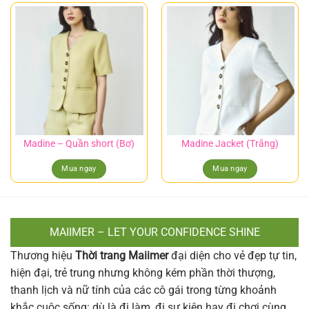
Madine – Quần short (Bơ)
Madine Jacket (Trắng)
Mua ngay
Mua ngay
MAIIMER – LET YOUR CONFIDENCE SHINE
Thương hiệu
Thời trang Maiimer
đại diện cho vẻ đẹp tự tin,
hiện đại, trẻ trung nhưng không kém phần thời thượng,
thanh lịch và nữ tính của các cô gái trong từng khoảnh
khắc cuộc sống: dù là đi làm, đi sự kiện hay đi chơi cùng