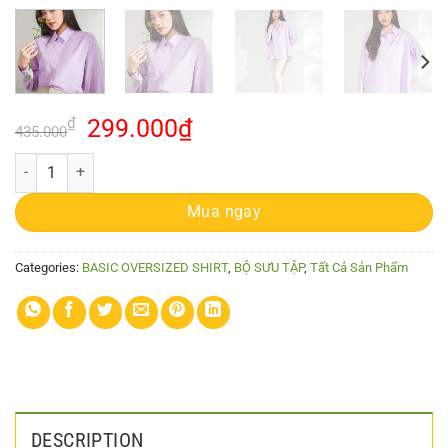
₫
299.000
₫
435.000
Basic Oversized Shirt Màu Tím quantity
Mua ngay
Categories:
BASIC OVERSIZED SHIRT
,
BỘ SƯU TẬP
,
Tất Cả Sản Phẩm
DESCRIPTION