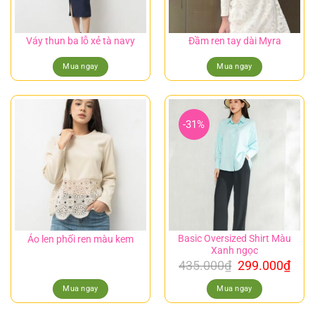
Váy thun ba lỗ xẻ tà navy
Đầm ren tay dài Myra
Mua ngay
Mua ngay
-31%
Basic Oversized Shirt Màu
Áo len phối ren màu kem
Xanh ngọc
435.000
₫
299.000
₫
Mua ngay
Mua ngay