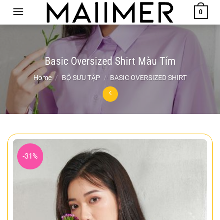
Chuyển
0
đến
nội
dung
Basic Oversized Shirt Màu Tím
Home
/
BỘ SƯU TẬP
/
BASIC OVERSIZED SHIRT
-31%