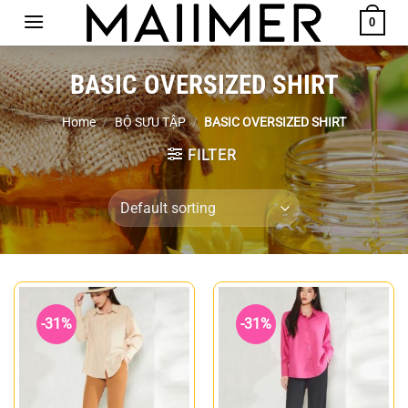
Chuyển
0
đến
nội
BASIC OVERSIZED SHIRT
dung
Home
/
BỘ SƯU TẬP
/
BASIC OVERSIZED SHIRT
FILTER
-31%
-31%