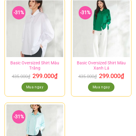
-31%
-31%
Basic Oversized Shirt Màu
Basic Oversized Shirt Màu
Trắng
Xanh Lá
299.000
₫
299.000
₫
435.000
₫
435.000
₫
Mua ngay
Mua ngay
-31%