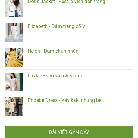
Doris Jacket - Vest lẻ viền đen trắng
Elizabeth - Đầm trắng cổ V
Helen - Đầm chun nhún
Layla - Đầm vạt chéo đuôi
Phoebe Dress - Váy kaki nhung be
BÀI VIẾT GẦN ĐÂY