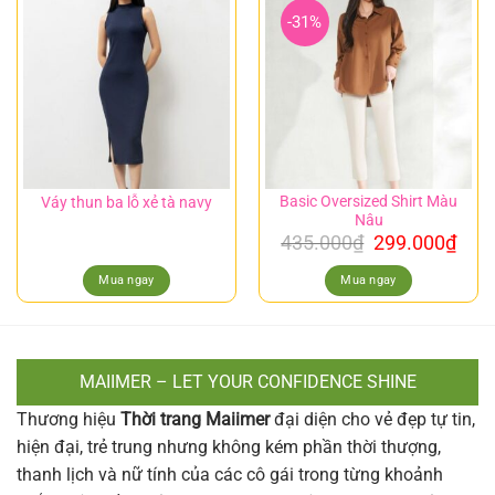
-31%
Basic Oversized Shirt Màu
Váy thun ba lỗ xẻ tà navy
Nâu
435.000
₫
299.000
₫
Mua ngay
Mua ngay
MAIIMER – LET YOUR CONFIDENCE SHINE
Thương hiệu
Thời trang Maiimer
đại diện cho vẻ đẹp tự tin,
hiện đại, trẻ trung nhưng không kém phần thời thượng,
thanh lịch và nữ tính của các cô gái trong từng khoảnh