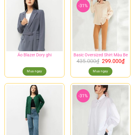
-31%
Áo Blazer Dory ghi
Basic Oversized Shirt Màu Be
435.000
₫
299.000
₫
Mua ngay
Mua ngay
-31%