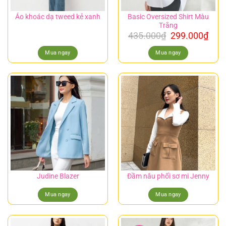
Basic Oversized Shirt Màu
Áo khoác dạ tweed kẻ xanh
Trắng
435.000
₫
299.000
₫
Mua ngay
Mua ngay
Judine Blazer
Đầm nâu phối sơ mi Jenny
Mua ngay
Mua ngay