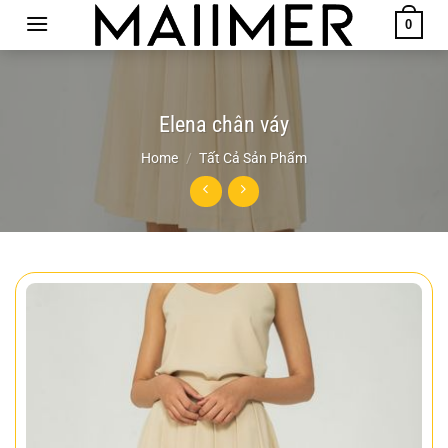
Chuyển
0
đến
nội
dung
Elena chân váy
Home
/
Tất Cả Sản Phẩm