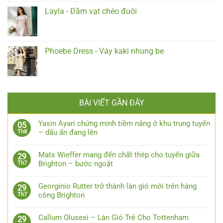
Layla - Đầm vạt chéo đuôi
Phoebe Dress - Váy kaki nhung be
BÀI VIẾT GẦN ĐÂY
Yasin Ayari chứng minh tiềm năng ở khu trung tuyến
05
– dấu ấn đang lên
Th8
Mats Wieffer mang đến chất thép cho tuyến giữa
29
Brighton – bước ngoặt
Th7
Georginio Rutter trở thành làn gió mới trên hàng
29
công Brighton
Th7
Callum Olusesi – Làn Gió Trẻ Cho Tottenham
29