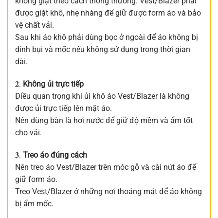
không giặt theo cách thông thường. Vest/Blazer phải
được giặt khô, nhẹ nhàng để giữ được form áo và bảo
vệ chất vải.
Sau khi áo khô phải dùng bọc ở ngoài để áo không bị
dính bụi và mốc nếu không sử dụng trong thời gian
dài.
𝟐.
Không ủi trực tiếp
Điều quan trọng khi ủi khô áo Vest/Blazer là không
được ủi trực tiếp lên mặt áo.
Nên dùng bàn là hơi nước để giữ độ mềm và ẩm tốt
cho vải.
𝟑.
Treo áo đúng cách
Nên treo áo Vest/Blazer trên móc gỗ và cài nút áo để
giữ form áo.
Treo Vest/Blazer ở những nơi thoáng mát để áo không
bị ẩm mốc.