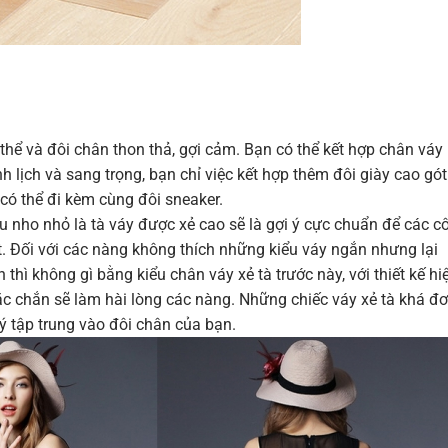
hể và đôi chân thon thả, gợi cảm. Bạn có thể kết hợp chân váy
 lịch và sang trọng, bạn chỉ việc kết hợp thêm đôi giày cao gót
có thể đi kèm cùng đôi sneaker.
u nho nhỏ là tà váy được xẻ cao sẽ là gợi ý cực chuẩn để các c
t. Đối với các nàng không thích những kiểu váy ngắn nhưng lại
ì không gì bằng kiểu chân váy xẻ tà trước này, với thiết kế hi
ắc chắn sẽ làm hài lòng các nàng. Những chiếc váy xẻ tà khá đ
ý tập trung vào đôi chân của bạn.