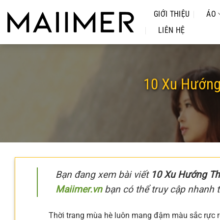
Chuyển
GIỚI THIỆU
ÁO
đến
nội
LIÊN HỆ
dung
10 Xu Hướng
Bạn đang xem bài viết
10 Xu Hướng Th
Maiimer.vn
bạn có thể truy cập nhanh t
Thời trang mùa hè luôn mang đậm màu sắc rực rỡ