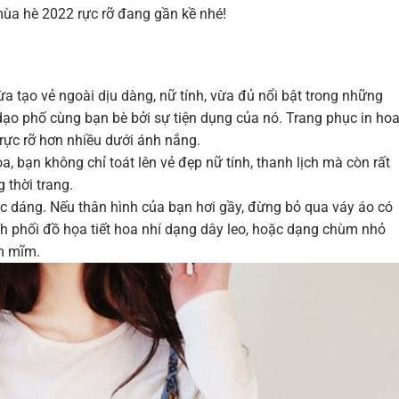
mùa hè 2022 rực rỡ đang gần kề nhé!
ừa tạo vẻ ngoài dịu dàng, nữ tính, vừa đủ nổi bật trong những
 dạo phố cùng bạn bè bởi sự tiện dụng của nó. Trang phục in ho
 rực rỡ hơn nhiều dưới ánh nắng.
a, bạn không chỉ toát lên vẻ đẹp nữ tính, thanh lịch mà còn rất
 thời trang.
vóc dáng. Nếu thân hình của bạn hơi gầy, đừng bỏ qua váy áo có
ách phối đồ họa tiết hoa nhí dạng dây leo, hoặc dạng chùm nhỏ
m mĩm.