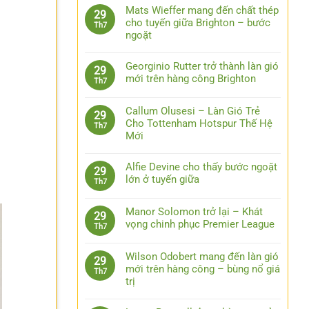
Mats Wieffer mang đến chất thép
29
cho tuyến giữa Brighton – bước
Th7
ngoặt
Georginio Rutter trở thành làn gió
29
mới trên hàng công Brighton
Th7
a
Callum Olusesi – Làn Gió Trẻ
29
Cho Tottenham Hotspur Thế Hệ
Th7
Mới
Alfie Devine cho thấy bước ngoặt
29
lớn ở tuyến giữa
Th7
Manor Solomon trở lại – Khát
29
vọng chinh phục Premier League
Th7
Wilson Odobert mang đến làn gió
29
mới trên hàng công – bùng nổ giá
Th7
trị