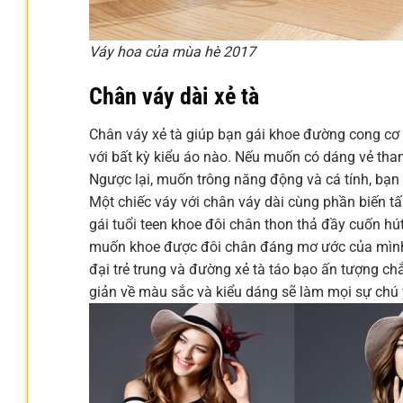
Váy hoa của mùa hè 2017
Chân váy dài xẻ tà
Chân váy xẻ tà giúp bạn gái khoe đường cong cơ t
với bất kỳ kiểu áo nào. Nếu muốn có dáng vẻ thanh
Ngược lại, muốn trông năng động và cá tính, bạn 
Một chiếc váy với chân váy dài cùng phần biến tấ
gái tuổi teen khoe đôi chân thon thả đầy cuốn hú
muốn khoe được đôi chân đáng mơ ước của mình th
đại trẻ trung và đường xẻ tà táo bạo ấn tượng ch
giản về màu sắc và kiểu dáng sẽ làm mọi sự chú 