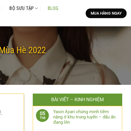
BỘ SƯU TẬP
BLOG
MUA HÀNG NGAY
 Mùa Hè 2022
BÀI VIẾT – KINH NGHIỆM
Yasin Ayari chứng minh tiềm
.
05
năng ở khu trung tuyến – dấu ấn
Th8
đang lên