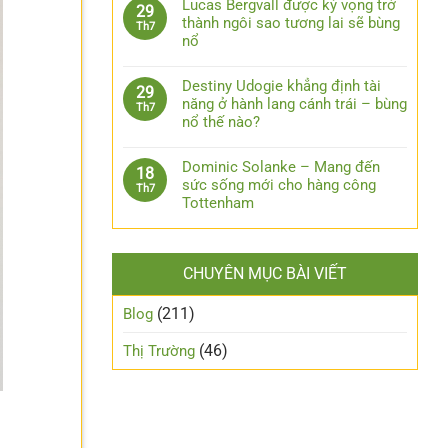
Lucas Bergvall được kỳ vọng trở
29
thành ngôi sao tương lai sẽ bùng
Th7
nổ
Destiny Udogie khẳng định tài
29
năng ở hành lang cánh trái – bùng
Th7
nổ thế nào?
Dominic Solanke – Mang đến
18
sức sống mới cho hàng công
Th7
Tottenham
CHUYÊN MỤC BÀI VIẾT
(211)
Blog
(46)
Thị Trường