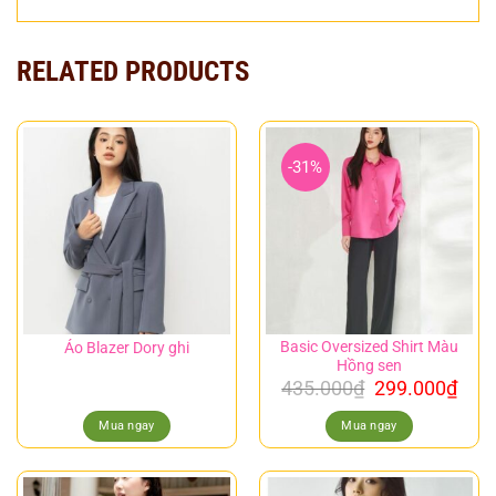
RELATED PRODUCTS
-31%
Basic Oversized Shirt Màu
Áo Blazer Dory ghi
Hồng sen
435.000
₫
299.000
₫
Mua ngay
Mua ngay