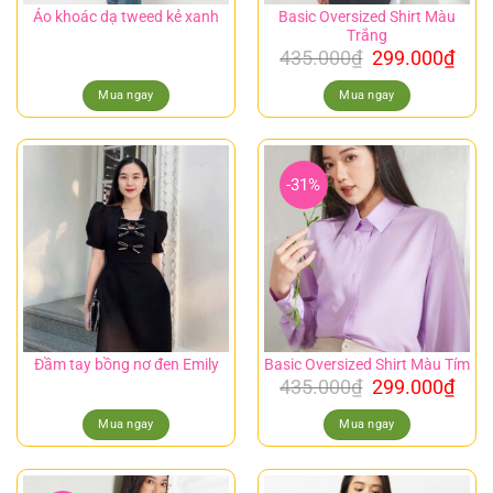
Basic Oversized Shirt Màu
Áo khoác dạ tweed kẻ xanh
Trắng
435.000
₫
299.000
₫
Mua ngay
Mua ngay
-31%
Đầm tay bồng nơ đen Emily
Basic Oversized Shirt Màu Tím
435.000
₫
299.000
₫
Mua ngay
Mua ngay