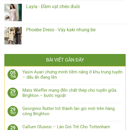
Layla - Đầm vạt chéo đuôi
Phoebe Dress - Váy kaki nhung be
BÀI VIẾT GẦN ĐÂY
Yasin Ayari chứng minh tiềm năng ở khu trung tuyến
05
– dấu ấn đang lên
Th8
Mats Wieffer mang đến chất thép cho tuyến giữa
29
Brighton – bước ngoặt
Th7
Georginio Rutter trở thành làn gió mới trên hàng
29
công Brighton
Th7
Callum Olusesi – Làn Gió Trẻ Cho Tottenham
29