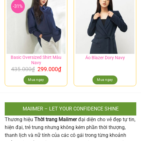
-31%
Basic Oversized Shirt Màu
Áo Blazer Dory Navy
Navy
435.000
₫
299.000
₫
Mua ngay
Mua ngay
MAIIMER – LET YOUR CONFIDENCE SHINE
Thương hiệu
Thời trang Maiimer
đại diện cho vẻ đẹp tự tin,
hiện đại, trẻ trung nhưng không kém phần thời thượng,
thanh lịch và nữ tính của các cô gái trong từng khoảnh