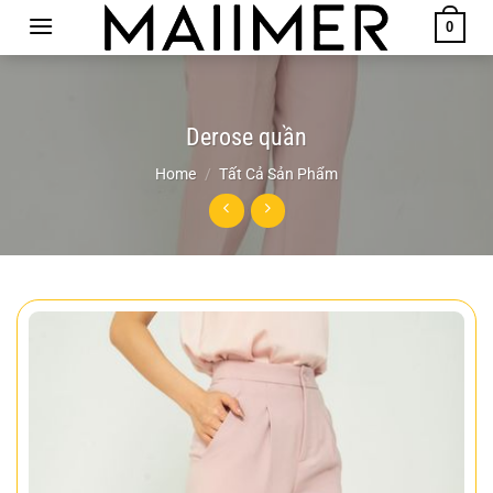
Chuyển
0
đến
nội
dung
Derose quần
Home
/
Tất Cả Sản Phẩm