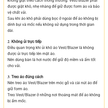
không giặt theo cách thông thường. Vest/Blazer phải
được giặt khô, nhẹ nhàng để giữ được form áo và bảo
vệ chất vải.
Sau khi áo khô phải dùng bọc ở ngoài để áo không bị
dính bụi và mốc nếu không sử dụng trong thời gian
dài.
𝟐.
Không ủi trực tiếp
Điều quan trọng khi ủi khô áo Vest/Blazer là không
được ủi trực tiếp lên mặt áo.
Nên dùng bàn là hơi nước để giữ độ mềm và ẩm tốt
cho vải.
𝟑.
Treo áo đúng cách
Nên treo áo Vest/Blazer trên móc gỗ và cài nút áo để
giữ form áo.
Treo Vest/Blazer ở những nơi thoáng mát để áo không
bị ẩm mốc.