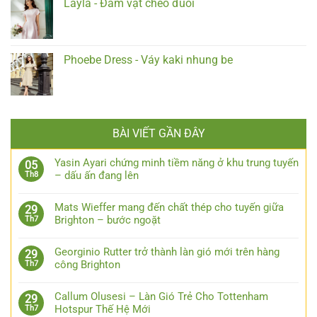
Layla - Đầm vạt chéo đuôi
Phoebe Dress - Váy kaki nhung be
BÀI VIẾT GẦN ĐÂY
Yasin Ayari chứng minh tiềm năng ở khu trung tuyến
05
– dấu ấn đang lên
Th8
Mats Wieffer mang đến chất thép cho tuyến giữa
29
Brighton – bước ngoặt
Th7
Georginio Rutter trở thành làn gió mới trên hàng
29
công Brighton
Th7
Callum Olusesi – Làn Gió Trẻ Cho Tottenham
29
Hotspur Thế Hệ Mới
Th7