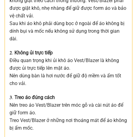
không giặt theo cách thông thường. Vest/Blazer phải
được giặt khô, nhẹ nhàng để giữ được form áo và bảo
vệ chất vải.
Sau khi áo khô phải dùng bọc ở ngoài để áo không bị
dính bụi và mốc nếu không sử dụng trong thời gian
dài.
𝟐.
Không ủi trực tiếp
Điều quan trọng khi ủi khô áo Vest/Blazer là không
được ủi trực tiếp lên mặt áo.
Nên dùng bàn là hơi nước để giữ độ mềm và ẩm tốt
cho vải.
𝟑.
Treo áo đúng cách
Nên treo áo Vest/Blazer trên móc gỗ và cài nút áo để
giữ form áo.
Treo Vest/Blazer ở những nơi thoáng mát để áo không
bị ẩm mốc.