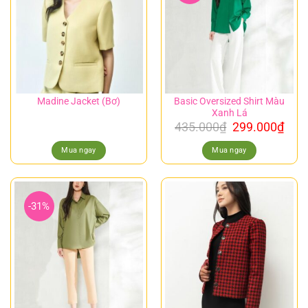
Basic Oversized Shirt Màu
Madine Jacket (Bơ)
Xanh Lá
435.000
₫
299.000
₫
Mua ngay
Mua ngay
-31%