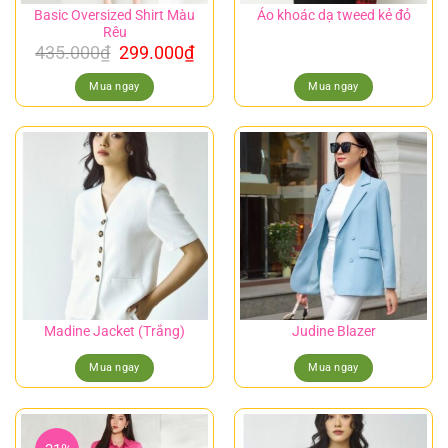
Basic Oversized Shirt Màu
Áo khoác dạ tweed kẻ đỏ
Rêu
435.000
₫
299.000
₫
Mua ngay
Mua ngay
Madine Jacket (Trắng)
Judine Blazer
Mua ngay
Mua ngay