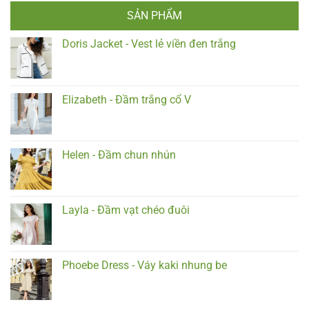
SẢN PHẨM
Doris Jacket - Vest lẻ viền đen trắng
Elizabeth - Đầm trắng cổ V
Helen - Đầm chun nhún
Layla - Đầm vạt chéo đuôi
Phoebe Dress - Váy kaki nhung be