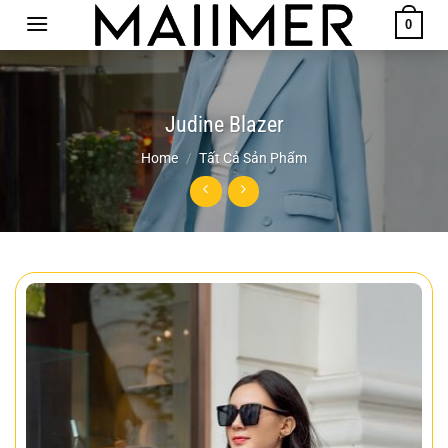
Chuyển
0
đến
nội
dung
Judine Blazer
Home
/
Tất Cả Sản Phẩm