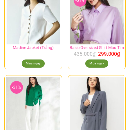
-31%
Madine Jacket (Trắng)
Basic Oversized Shirt Màu Tím
435.000
₫
299.000
₫
Mua ngay
Mua ngay
-31%