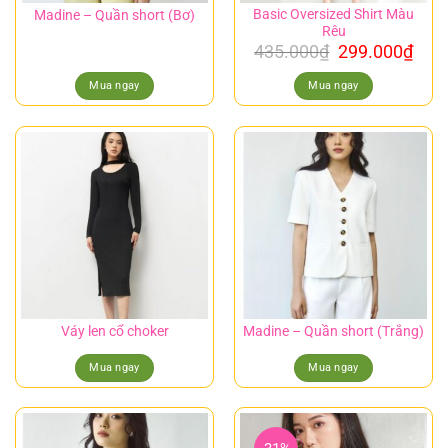
Basic Oversized Shirt Màu
Madine – Quần short (Bơ)
Rêu
435.000
₫
299.000
₫
Mua ngay
Mua ngay
Váy len cổ choker
Madine – Quần short (Trắng)
Mua ngay
Mua ngay