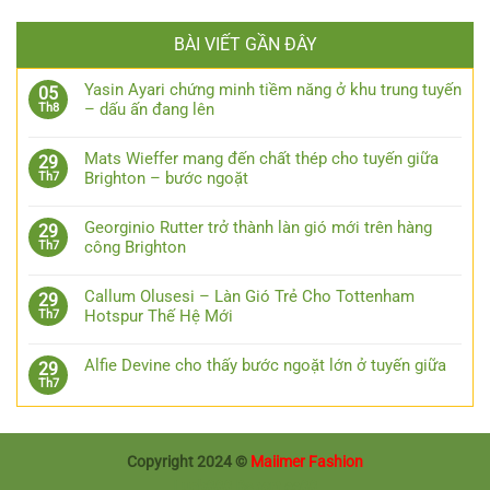
BÀI VIẾT GẦN ĐÂY
Yasin Ayari chứng minh tiềm năng ở khu trung tuyến
05
– dấu ấn đang lên
Th8
Mats Wieffer mang đến chất thép cho tuyến giữa
29
Brighton – bước ngoặt
Th7
Georginio Rutter trở thành làn gió mới trên hàng
29
công Brighton
Th7
Callum Olusesi – Làn Gió Trẻ Cho Tottenham
29
Hotspur Thế Hệ Mới
Th7
Alfie Devine cho thấy bước ngoặt lớn ở tuyến giữa
29
Th7
Copyright 2024 ©
Maiimer Fashion
Luck888
Bsport
ee88