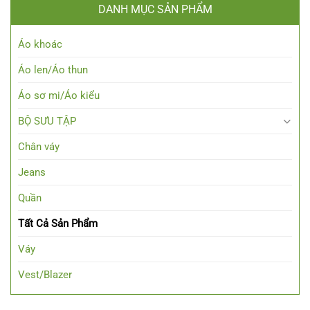
DANH MỤC SẢN PHẨM
Áo khoác
Áo len/Áo thun
Áo sơ mi/Áo kiểu
BỘ SƯU TẬP
Chân váy
Jeans
Quần
Tất Cả Sản Phẩm
Váy
Vest/Blazer